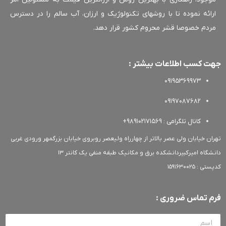
ائه نموده تا با روشهای تکنولوژیک و ارزان، آب سالم را در دسترس
دم خصوصا قشر محروم کشور قرار دهد.
 کسب اطلاعات بیشتر :
09195369973
09197087682
کانال تلگرامی : 989102171569+
ن خیابان ولی عصر بالاتر از چهارراه ولیعصر روبروی خیابان بزرگمهر ورودی غربی
گاه امیرکبیردانشکده برق و مکانیک طبقه منفی یک کانتر 13
 1591630025
 تماس ضروری :