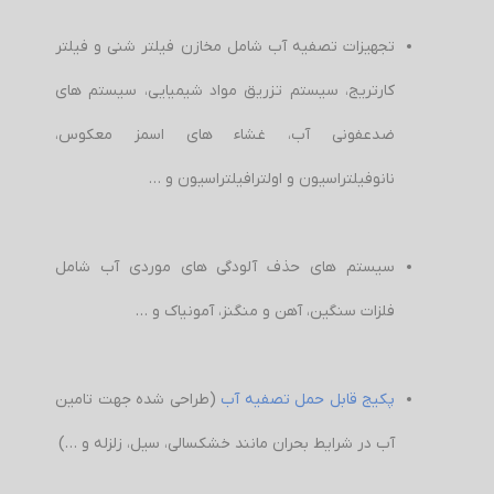
تجهیزات تصفیه آب شامل مخازن فیلتر شنی و فیلتر
کارتریج، سیستم تزریق مواد شیمیایی، سیستم های
ضدعفونی آب، غشاء های اسمز معکوس،
نانوفیلتراسیون و اولترافیلتراسیون و …
سیستم های حذف آلودگی های موردی آب شامل
فلزات سنگین، آهن و منگنز، آمونیاک و …
پکیج قابل حمل تصفیه آب
(طراحی شده جهت تامین
آب در شرایط بحران مانند خشکسالی، سیل، زلزله و …)