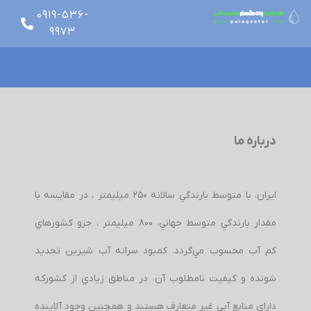
0919-536-
9973
glish
درباره ما
ايران، با متوسط بارندگي سالانه 250 ميليمتر ، در مقايسه با
مقدار بارندگي متوسط جهاني، 800 ميليمتر ، جزو كشورهاي
كم آب محسوب مي‌گردد. كمبود سرانه آب شيرين تجديد
شونده و كيفيت نامطلوب آن، در مناطق زيادي از كشوركه
داراي منابع آبي غير متعارف هستند و همچنین وجود آلاينده