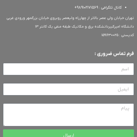
کانال تلگرامی : 989102171569+
ن خیابان ولی عصر بالاتر از چهارراه ولیعصر روبروی خیابان بزرگمهر ورودی غربی
گاه امیرکبیردانشکده برق و مکانیک طبقه منفی یک کانتر 13
 1591630025
 تماس ضروری :
یل
م
ارسال