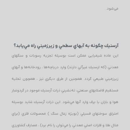
می‌شود.
آرسنيك چگونه به آبهاي سطحي و زيرزميني راه مي‌يابد؟
این ماده شیمیایی ممكن است بوسيله تجزيه رسوبات و سنگهاي
معدني (كه ارسنيك غيرآلي دارند) وارد درياچه‌ها ، رودخانه‌ها و آبهاي
زيرزميني طبيعي گردد. همچنین از طرق ديگري نيز ، همچون تخليه
مستقيم فاضلابهاي صنعتي، ته‌نشيني ذرات آرسنيك موجود در گردوغبار
هوا و باران يا برف وارد آبها مي‌شود. اين ذرات آرسنيك شايد بوسيله
احتراق سوختهاي فسيلي (بويژه زغال سنگ ) محصولات فلزي (براي
مثال طلا و فلزات اصلي معدني را مي‌توان را نام برد) ، مصارف كشاورزي