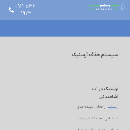
0919-536-
9973
glish
سیستم حذف آرسنیک
آرسنیک در آب
آشامیدنی
آرسنيك
از جمله آلاينده هاي
شيميايي است كه مي تواند
در آب حضور داشته و از