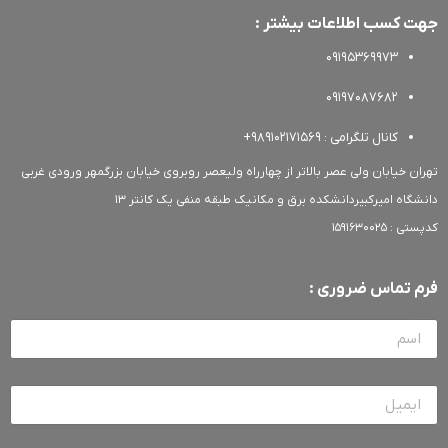
 کسب اطلاعات بیشتر :
09195369973
09197087682
کانال تلگرامی : 989102171569+
ن خیابان ولی عصر بالاتر از چهارراه ولیعصر روبروی خیابان بزرگمهر ورودی غربی
گاه امیرکبیردانشکده برق و مکانیک طبقه منفی یک کانتر 13
 1591630025
 تماس ضروری :
یل
م