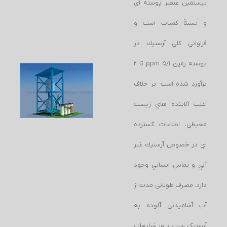
بيستمين عنصر پوسته اي
و نسبتاً كمياب است و
فراواني كلي آرسنيك در
پوسته زمين ppm 5/1 تا 2
برآورد شده است .بر خلاف
اغلب آلاينده هاي زيست
محيطي، اطلاعات گسترده
اي در خصوص آرسنيك غير
آلي و تماس انساني وجود
دارد. مصرف طولانی مدت از
آب آشامیدنی آلوده به
آرسنیک سبب بروز ضایعات