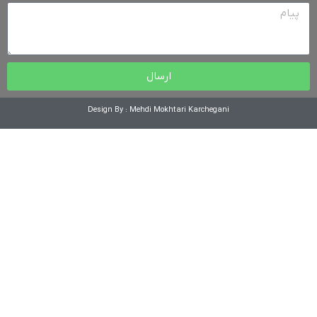
ارسال
Design By : Mehdi Mokhtari Karchegani