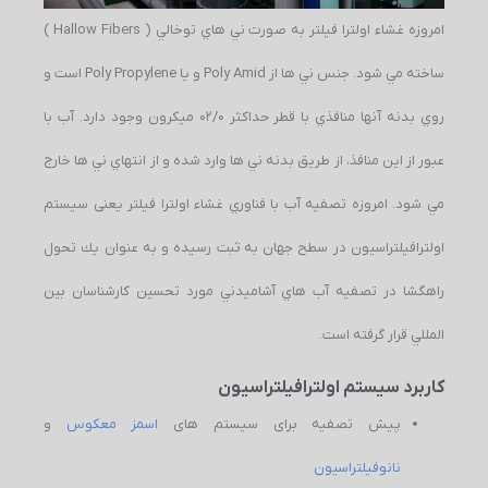
امروزه غشاء اولترا فيلتر به صورت ني هاي توخالي ( Hallow Fibers )
ساخته مي شود. جنس ني ها از Poly Amid و يا Poly Propylene است و
روي بدنه آنها منافذي با قطر حداكثر 02/0 ميكرون وجود دارد. آب با
عبور از اين منافذ، از طريق بدنه ني ها وارد شده و از انتهاي ني ها خارج
مي شود. امروزه تصفيه آب با فناوري غشاء اولترا فيلتر یعنی سیستم
اولترافیلتراسیون در سطح جهان به ثبت رسيده و به عنوان يك تحول
راهگشا در تصفيه آب هاي آشاميدني مورد تحسين كارشناسان بين
المللي قرار گرفته است.
کاربرد سیستم اولترافیلتراسیون
پیش تصفیه برای سیستم های
اسمز معکوس
و
نانوفیلتراسیون