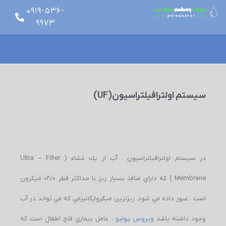
0919-536-
9973
glish
سیستم اولترافیلتراسیون(UF)
در سیستم اولترافیلتراسیون ، آب از يك غشاء ( Ultra – Filter
Membrane ) كه داراي منافذ بسيار ريز با حداكثر قطر 02/0 ميكرون
است ، عبور داده مي شود. ريزترين ميكروارگانيزمي كه مي تواند در آب
وجود داشته باشد
ويروس پوليو
، عامل بيماري فلج اطفال است كه