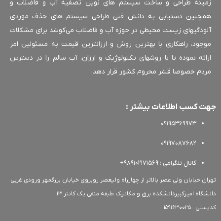
ینه طراحی و ساخت سیستم های نوین تصفیه آب و فاضلاب و
چنین دستیابی به دانش فنی طراحی سیستم های حذف موردی
ودگیهای زیست محیطی در حوزه آب و فاضلاب می‌کوشد برای مشکلات
جود، راهکاری با بهترین روش و ارزانترین قیمت به مسئولین امر
ائه نموده تا با روشهای تکنولوژیک و ارزان، آب سالم را در دسترس
دم خصوصا قشر محروم کشور قرار دهد.
 کسب اطلاعات بیشتر :
09195369973
09197087682
کانال تلگرامی : 989102171569+
ن خیابان ولی عصر بالاتر از چهارراه ولیعصر روبروی خیابان بزرگمهر ورودی غربی
گاه امیرکبیردانشکده برق و مکانیک طبقه منفی یک کانتر 13
 1591630025