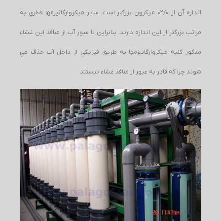
اندازه آن از 02/0 ميكرون بزرگتر است. ساير ميكروارگانيزمها قطري به
مراتب بزرگتر از اين اندازه دارند. بنابراين با عبور آب از منافذ اين غشاء
مذكور كليه ميكروارگانيزمها به طريق فيزيكي از داخل آب حذف مي
شوند چرا كه قادر به عبور از منافذ غشاء نيستند.