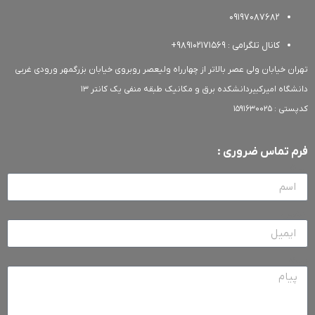
09197087682
کانال تلگرامی : 989102171569+
ن خیابان ولی عصر بالاتر از چهارراه ولیعصر روبروی خیابان بزرگمهر ورودی غربی
گاه امیرکبیردانشکده برق و مکانیک طبقه منفی یک کانتر 13
 1591630025
 تماس ضروری :
یل
م